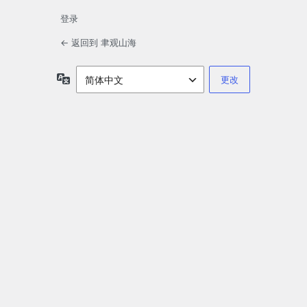
登录
← 返回到 聿观山海
语
言